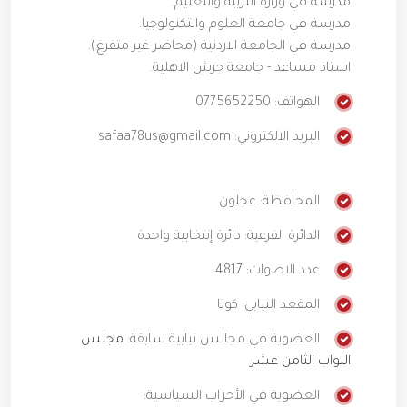
مدرسة في وزارة التربية والتعليم.
مدرسة في جامعة العلوم والتكنولوجيا.
مدرسة في الجامعة الاردنية (محاضر غير متفرغ).
استاذ مساعد - جامعة جرش الاهلية.
الهواتف: 0775652250
البريد الالكتروني: safaa78us@gmail.com
المحافظة: عجلون
الدائرة الفرعية: دائرة إنتخابية واحدة
عدد الاصوات: 4817
المقعد النيابي: كوتا
العضوية في مجالس نيابية سابقة:
مجلس
النواب الثامن عشر
العضوية في الأحزاب السياسية: