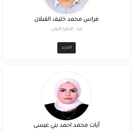
فراس محمد خليف القبلان
اربد - الدائرة الاولى
المزيد
آيات محمد احمد بني عيسى