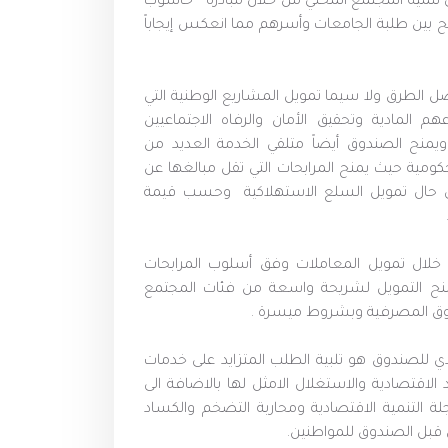
ي تنمية المجتمع المحلي من خلال مبادرة "حاسوب
 بين طلبة الجامعات وأسرهم مما انعكس إيجاباً
ل الطرق ولا سيما تمويل المشاريع الوطنية التي
المادية وتحقيق الأمان والرفاه الاجتماعيين
ويمنح الصندوق أيضاً متلقي الخدمة العديد من
كومية حيث يمنح المرابحات التي تقل مبالغها عن
 كفيل. وبفترة سداد تصل الى 84 شهر في حال تمويل السلع الاستهلاكية وحسب قيمة
 خلال تمويل المعاملات وفق أسلوب المرابحات
م منح التمويل لشريحة واسعة من فئات المجتمع
لسوق المصرفية وبشروط ميسرة .
ادي للصندوق هو تلبية الطلب المتزايد على خدمات
 الاقتصادية والاستغلال الامثل لها بالاضافة الى
التنمية الاقتصادية ومحاربة التضخم والكساد
 قبل الصندوق للمواطنين.