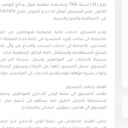
رقم (34) لسنة 1966 وتعديلاته مهمته قبول ودائع
في: الشفافية والتميز والسرية.
يقدم الصندوق خدمات مالية مصرفية للمواطنين من خلال ف
بالاضافة الى مكاتب البريد المنتشرة في كافة انحاء المملكة
للمدخرين بالاضافة الى خدمات السحب والايداع من والى تلك ا
السلع الاستهلاكية واستكمال كافة الوثائق المطلوبة لذلك.
تبسيط الاجراءات على المواطنين وشمل شريحة اكبر من
الصندوق. يعمل الصندوق جاهداً على الارتقاء بمستوى الخد
وكوادر بشرية مؤهلة تقوم بتقديم الخدمات إلى المراجعين بكفاء
أهداف وغايات الصندوق
يهدف الصندوق الى تنمية الوعي الادخاري للمواطنين وتحفي
لاستثمارها بأفضل الطرق مما يساهم في تدعيم بنيان ال
الصندوق الى هدفين تنمويين: اجتماعي واقتصادي.
يكمن الهدف الاجتماعي في تنمية الوعي الادخاري لدى صغا