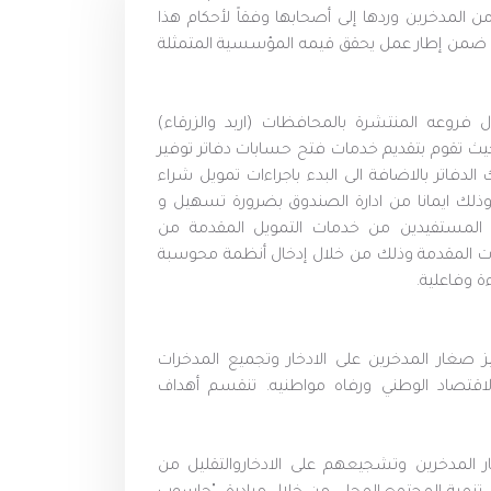
 التوفير من المدخرين وردها إلى أصحابها وفقاً لأحكام هذا
القانون. باشر الصندوق أعمال الادخار و التمويل بتاريخ 1/9/1974 ضمن إطار عمل يحقق قيمه المؤسسية المتمثلة
روعه المنتشرة بالمحافظات (اربد والزرقاء)
 حيث تقوم بتقديم خدمات فتح حسابات دفاتر توفير
لدفاتر بالاضافة الى البدء باجراءات تمويل شراء
 وذلك ايمانا من ادارة الصندوق بضرورة تسهيل و
 المستفيدين من خدمات التمويل المقدمة من
مات المقدمة وذلك من خلال إدخال أنظمة محوسبة
ة وفاعلية.
ز صغار المدخرين على الادخار وتجميع المدخرات
اقتصاد الوطني ورفاه مواطنيه. تنقسم أهداف
ر المدخرين وتشجيعهم على الادخاروالتقليل من