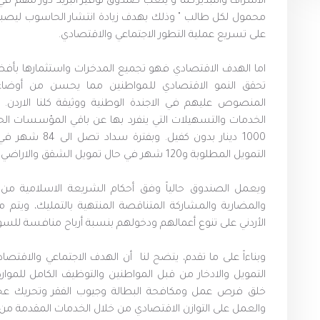
الاسراف والتبذير.كما و يلعب صندوق توفير البريد دور مهم ف
محمول لكل طالب " وذلك بهدف زيادة انتشار الحاسوب ليصبح
على تسريع عملية التطور الاجتماعي والاقتصادي.
اما الهدف الاقتصادي فهو تجميع المدخرات واستثمارها بأفض
تحقق النمو الاقتصادي للمواطنين مما يحسن من أوضاعهم 
المنصوص عليهم في الاجندة الوطنية ووثيقة كلنا الاردن. 
الخدمات والتسهيلات التي ينفرد بها عن باقي المؤسسات الح
1000 دينار بدون
التمويل المطلوبة و120 شهر في حال تمويل الشقق والاراضي.
ويعمل الصندوق حالياً وفق أحكام الشريعة الاسلامية من
والمضاربة والمشاركة المتناقصة المنتهية بالتمليك، ويت
الأردني على تنوع أعمالهم ودخولهم بنسبة أرباح منافسة ل
وبناءاً على ما تقدم، يتضح لنا أن الهدف الاجتماعي والاقتص
التمويل والادخار من قبل المواطنين والتوظيف الكامل للموارد
خلق فرص عمل ومكافحة البطالة وجيوب الفقر وتحريك عجلة 
والعمل على التوازن الاقتصادي من خلال الخدمات المقدمة من