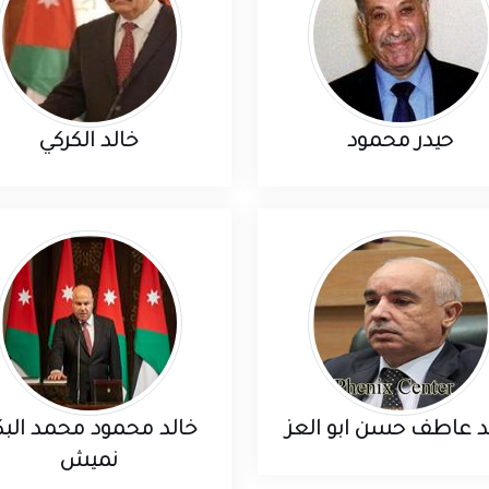
حيدر محمود
خالد الكركي
د عاطف حسن ابو العز
خالد محمود محمد البكا
نميش