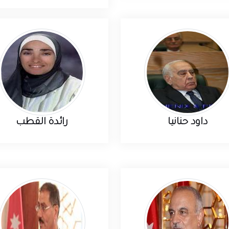
داود حنانيا
رائدة القطب