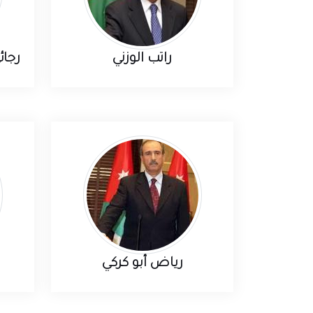
راتب الوزني
رجا
رياض أبو كركي