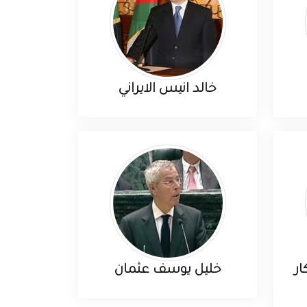
خالد انيس الايراني
ر
خليل يوسف عثمان