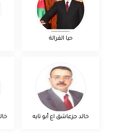
حيا القرالة
خالد جزعاشق اع أبو تايه
خال