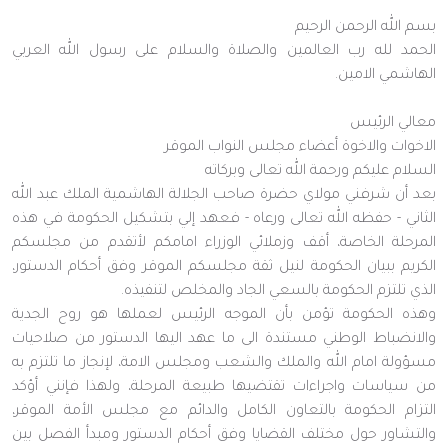
بسم الله الرحمن الرحيم
الحمد لله رب العالمين والصلاة والسلام على رسول الله العربي
الهاشمي الامين.
معالي الرئيس
الاخوات والاخوة أعضاء مجلس النواب الموقر
السلام عليكم ورحمة الله تعالى وبركاته
بعد أن شرفني مولاي حضرة صاحب الجلالة الهاشمية الملك عبد الله
الثاني - حفظه الله تعالى ورعاه - فعهد إلي بتشكيل الحكومة في هذه
المرحلة الخاصة، أقف وزملائي الوزراء امامكم لأتقدم من مجلسكم
الكريم ببيان الحكومة لنيل ثقة مجلسكم الموقر وفق أحكام الدستور،
الذي تلتزم الحكومة بالسعي الجاد والمخلص لتنفيذه.
وهذه الحكومة تؤمن بأن الموجه الرئيس لعملها هو روح الجدية
والانضباط الوطني مستندة الى ما عهد اليها الدستور من صلاحيات
مسؤولة امام الله والملك والشعب ومجلس الامة، لإنجاز ما تلتزم به
من سياسات واجراءات تقتضيها طبيعة المرحلة، ولهذا فإنني أؤكد
التزام الحكومة بالتعاون الكامل والدائم مع مجلس الأمة الموقر،
والتشاور حول مختلف القضايا وفق أحكام الدستور ومبدأ الفصل بين