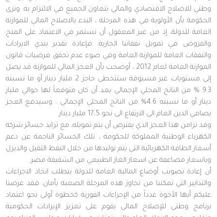
وطني للاصلاح الاقتصادي والمالي يتعاون الجميع في الالتزام به. وترى
الحكومة بأن الأولوية في هذه المرحلة ، البدء بالاصلاح المالي للموازنة
العامة للدولة، إذ من غير المعقول أن نستمر في الاعتماد على المنح
والقروض في تمويل نفقاتنا الجارية. فإعادة تقدير بندي الايرادات
والنفقات العامة للموازنة العامة وفي ضوء عدم تحقق فرضيات قانون
الموازنة العامة لعام 2012 ، أوضحت بأن العجز المالي للموازنة قد يصل
إلى مستويات غير مسبوقة ستتخطى حاجز 2 مليار دينار أو ما نسبته
9.3 % من الناتج المحلي الإجمالي بعد أن كان متوقعاً لها حوالي مليار
دينار أو ما نسبته 4.6% من الناتج المحلي الإجمالي . وسيدفع العجز
بصافي الدين العام الى الارتفاع الى نحو 17,5 مليار دينار.
وقد تزامن هذا العجز الذي يفترض أن يتم تمويله، مع تزايد خسائر شركة
الكهرباء الوطنية المملوكة للحكومة ، تلك الخسائر الناجمة عن دعم
أسعار الطاقة الكهربائية التي يتم توليدها من خلال النفط الثقيل والديزل
وباسعار مضاعفة عن اسعار الغاز الطبيعي من الشقيقة مصر.
أن إعادة تصويب أوضاع المالية العامة للدولة يتطلب اتخاذ الاجراءات
والتدابير التي تمكننا من تجاوز هذه المرحلة الصعبة بأمان. فقد عرضنا
عليكم أيها الأخوة عدداً من الإجراءات الفورية كخطوة أولى نحو اعتماد
برنامج وطني للإصلاح المالي يقوم على تعزيز الإيرادات الحكومية