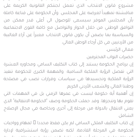
مشروع قانون الانتخاب الذي تعمل لجنتكم القانونية الكريمة على
مناقشته تمهيداً لعرضه على المجلس. وأن الحكومة على قناعة كاملة
بأن المجلس الموقر سيسعى للوصول الى أعلى قدر ممكن من
التوافق الوطني من خلال الحوار والتواصل مع كافة القوى الاجتماعية
والسياسية بما يضمن أن يكون قانون الانتخاب معبراً عن آراء الغالبية
من الأردنيين في كل أرجاء الوطن الغالي.
معالي الرئيس،
حضرات النواب المحترمين
إن برنامج الحكومة يستند إلى كتاب التكليف السامي ومحاوره العشرة
التي تفصل الرؤية الملكية السامية. والمهمة الكبرى للحكومة تنفيذ
الرؤية الملكية وتجسيدها في سياسات وقرارات تصب في مصلحة
وطننا الغالي والشعب الأردني الكريم.
إن أهمية أية حكومة ليست في عمرها الزمني بل في المهمات التي
تقوم بها وتنجزها، وقد حملت الحكومة وصف "الحكومة الانتقالية" الذي
يعني الانتقال بالدولة من مرحلة إلى أخرى وبخاصة في مجال الإصلاح
الشامل.
إن كتاب التكليف الملكي السامي لم يكن فقط محددا ً لمهام وواجبات
الحكومة في المرحلة القادمة، لكنه تضمن رؤية استشرافية لإدارة