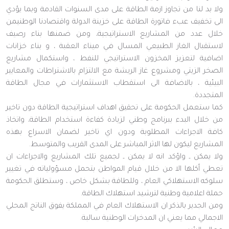
ولا بد لنا من تجاوز ازمة الطاقة على مدى السنوات القادمة وبما يؤدي
الى تخفيف عبء فاتورة الطاقة على خزينة الدولة واقتصادنا الوطنيمن
خلال عدد من المشاريع الاستراتيجية، ومن ضمنها بناء رصيف
لاستقبال الغاز الطبيعي المسال في ميناء العقبة ، و بناء خزانات
اضافية لتعزيز المخزون الاستراتيجي للنفط ، واستكمال مشاريع
الصخر الزيتي ومشروع غاز الريشة مع الالتزام بالاشتراطات والمعايير
البيئية ، بالاضافة الى استقطاب الاستثمارات في مجال الطاقة
المتجددة.
كما ستعمل الحكومة على تحقيق اهداف استراتيجية الطاقة دون تاخير
من خلال البدء ببرنامج وطني لزيادة كفاءة استخدام الطاقة، واتخاذ
كافة الاجراءات المطلوبة ودون اي تاخير لضمان الاسراع بهذه
المشاريع ليكون لها الاثر المباشر على المدى القريب والمتوسط.
ولا يمكن ـ واؤكد انه لا يمكن ـ لجميع تلك المشاريع والاجراءات ان
تعطي أكلها الا من خلال قيام المواطن بتحمل مسؤولياته في تغيير
سلوكه الاستهلاكي العام ، وللطاقة بشكل خاص ، وستطلق الحكومة
حملة اعلامية وطنية لترشيد استهلاك الطاقة.
ومن الجدير بالذكر ان الاستهلاك العام في المملكة يفوق الناتج المحلي
الاجمالي مما يعني ان المدخرات الوطنية سالبة.