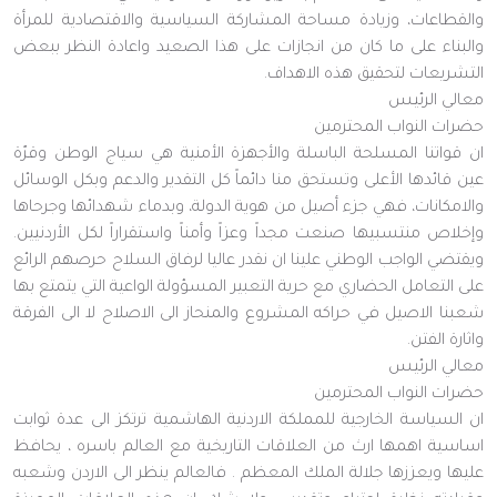
والقطاعات، وزيادة مساحة المشاركة السياسية والاقتصادية للمرأة
والبناء على ما كان من انجازات على هذا الصعيد واعادة النظر ببعض
التشريعات لتحقيق هذه الاهداف.
معالي الرئيس
حضرات النواب المحترمين
ان قواتنا المسلحة الباسلة والأجهزة الأمنية هي سياج الوطن وقرّة
عين قائدها الأعلى وتستحق منا دائماً كل التقدير والدعم وبكل الوسائل
والامكانات، فهي جزء أصيل من هوية الدولة، وبدماء شهدائها وجرحاها
وإخلاص منتسبيها صنعت مجداً وعزاً وأمناً واستقراراً لكل الأردنيين.
ويقتضي الواجب الوطني علينا ان نقدر عاليا لرفاق السلاح حرصهم الرائع
على التعامل الحضاري مع حرية التعبير المسؤولة الواعية التي يتمتع بها
شعبنا الاصيل في حراكه المشروع والمنحاز الى الاصلاح لا الى الفرقة
واثارة الفتن.
معالي الرئيس
حضرات النواب المحترمين
ان السياسة الخارجية للمملكة الاردنية الهاشمية ترتكز الى عدة ثوابت
اساسية اهمها ارث من العلاقات التاريخية مع العالم باسره ، يحافظ
عليها ويعززها جلالة الملك المعظم . فالعالم ينظر الى الاردن وشعبه