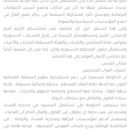
المرحلة بما يضمن بناء أردن المستقبل الذي ندخل فيه مرحلة سياسية
جديدة، نستكمل فيها ما كان من انجازات ونضع أسس الحكومات
البرلمانية وتوسيع دائرة المشاركة الشعبية في دوائر صنع القرار في
جميع المؤسسات السياسية والتنموية.
وفي هذا السياق، فإن كل منصف يقدر لمجلسكم الكريم الدور
الإصلاحي الكبير ومساهمتكم الرئيسة في إقرار التعديلات الدستورية
وقوانين نقابة المعلمين والبلديات والهيئة المستقلة للانتخاب والأحزاب
واستكمال قانون المحكمة الدستورية واكثر. كما يقدر كل منصف أيضاً
دور مجلس الأعيان الموقر على هذا الصعيد.
معالي الرئيس
حضرات النواب المحترمين
ان الحكومة مستمرة في دعم استراتيجية تطوير السلطة القضائية
لتكون كما ارادها جلالة الملك المعظم، سلطة قضائية مستقلة ، عادلة
نزيهة كفؤة ، ومحلا لثقة المجتمع وضامنة للحقوق والحريات ، عمادها
سيادة القانون والتكامل مع سلطات الدولة.
كما ستعمل الحكومة على استكمال المسيرة في محاربة الفساد
وتقديم من يثبت بحقه اي تطاول على القانون والمال العام الى القضاء ،
وسنقدم الدعم لمؤسسات النزاهة ومحاربة الفساد والرقابة ، لان
المكافحة الوقائية وردع اصحاب النفوس الضعيفة ، مرحلة هامة في