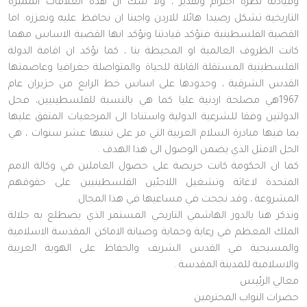
وقيادته نظرة احترام وتقدير ، ولا شك ان هذه العلاقات المميزة
التاريخية تشكل رصيدا هائلا للاردن واجبنا ان نحافظ عليه ونعززه. اما
القضية الفلسطينية فتؤكد قيادتنا ونؤكد انها القضية الاساس مهما
كانت الظروف العالمية او المحيطة بنا ، كما نؤكد ان اقامة الدولة
الفلسطينية المستقلة القابلة للحياة والمتواصلة جغرافيا وعاصمتها
القدس الشرقية ، وحدودها على اساس خط الرابع من حزيران عام
1967هي مصلحة اردنية عليا كما هي بالنسبة للفلسطينيين، فحل
الدولتين وفقا للشرعية الدولية واستنادا الى المرجعيات المتفق عليها
بما فيها مبادرة السلام العربية التي مر على تبنيها عشر سنوات ، هي
الحل الامثل الذي يضمن الوصول الى هذا الهدف .
كما ان الحكومة كانت حريصة على حصول العاملين في وكالة الامم
المتحدة لاغاثة وتشغيل اللاجئين الفلسطينيين على حقوقهم
المشروعة ، وقد نجحت في مساعيها في هذا المجال.
ونذكر هنا بالدور الهاشمي التاريخي المستمر الذي يضطلع به جلالة
الملك المعظم في رعاية وحماية وصيانة الاماكن المقدسة الاسلامية
والمسيحية في القدس الشريف والحفاظ على الهوية العربية
والاسلامية للمدينة المقدسة .
معالي الرئيس
حضرات النواب المحترمين