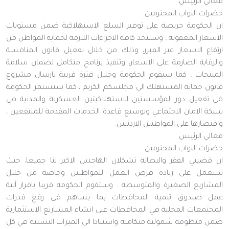
معالي الرئيس
حضرات النواب المحترمين
ان الحكومة حريصة على توفير السلع الاستهلاكية ضمن مستويات
الاسعار المعقولة ، وستتخذ كافة الاجراءات اللازمة لحماية المواطن من
ارتفاع الاسعار غير المبرر، وذلك من خلال تفعيل قانون المنافسة
والرقابة الصارمة على الاسعار، وتنفيذ برنامج متكامل لضمان سلامة
المنتجات ، كما ستقوم الحكومة وخلال فترة قريبة بارسال مشروع
قانون حماية المستهلك الى مجلسكم الكريم ، كما ستستمر الحكومة
في تفعيل دور المؤسستين الاستهلاكيتين العسكرية والمدنية في
شبكة الامان الاجتماعي وتوسيع قاعدة الخدمات المقدمة للمنتفعين ،
واقتصارها على المواطنين الاردنيين.
معالي الرئيس
حضرات النواب المحترمين
ان قضيتي الفقر والبطالة تشكلان الهاجس الاكبر لنا جميعا، حيث
سنعمل على زيادة فرص العمل للمواطنين وخاصة من خلال
المشاريع الصغيرة والمتوسطة . وستقوم الحكومة قريبا باقرار آلية
عمل صندوق تنمية المحافظات بما يساهم في رفع قدرات
المجتمعات المحلية في المحافظات على انشاء المشاريع الاستثمارية
ضمن منظومة شمولية متكاملة واستنادا الى الميزات النسبية في كل