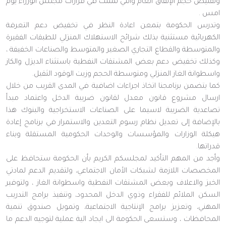
وتقليص حجم الإنفاق العام والتي تمثلت في قرارات مجلس الوزراء يوم
امس .
وتدرس الحكومة بتمعن اعادة النظر في تخفيض دعم التعرفة
الكهربائية مستثنية بذلك شرائح الاستهلاك المنزلي للطبقات الفقيرة
والمتوسطة والقطاع التجاري الصغير والمتوسط والصناعات الخفيفة ،
وكذلك تخفيض دعم بعض المشتقات النفطية باستثناء الديزل والكاز
واسطوانة الغاز المنزلي ومتوسطة الحجم وزيت الوقود الثقيل.
كما يتضمن برنامجنا اتخاذ اجراءات اضافية في المدى القريب من خلال
ارسال مشروع قانون معدل لقانون ضريبة الدخل واعتماد مبدأ
تصاعدية الضريبة لاسيما على الصناعات الاستخراجية والبنوك هذا
بالإضافة إلى تعديل نظام رسوم التعدين والاستمرار في برنامج إعادة
هيكلة الوزارات والمؤسسات والوحدات الحكومية المستقلة وبناء
قدراتها.
وأجد من المهم التأكيد لمجلسكم الكريم بأن الحكومة ستحافظ على
المخصصات اللازمة لشبكات الأمان الاجتماعي، ولتقديم الدعم لمادتي
الخبز والاعلاف وبعض المشتقات النفطية واسطوانة الغاز ، ولتوفير
السكن الملائم للفقراء وذوي الدخل المحدود، وتنفيذ برامج التدريب
المهني، وتعزيز برامج الإنتاجية الاجتماعية، وتمويل صندوق تنمية
المحافظات ، وستسعى الحكومة الى ايجاد الية عملية لتوجيه الدعم ما