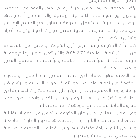
حضرات النواب المحترمين
تؤكد الحكومة انحيازها الكامل لحرية الإعلام المهني الموضوعي ودعمها
وتعزيز دور المؤسسات الاعلامية الرسمية والخاصة في أداء واجبها
الوطني بكل حرية، وستعمل الحكومة بالتعاون مع الجسم الإعلامي
على معالجة آية ممارسات سلبية تمس انجازات الدولة وكرامة الأفراد
وتغتال شخصياتهم.
كما بدأت الحكومة ومنذ اليوم الأول لتكليفها بالعمل على الاستفادة
من الاستراتيجية الاعلامية 2011-2015 والتي تكفل تطوير الإعلام وحماية
حريته بمشاركة المؤسسات الاعلامية ومؤسسات المجتمع المدني
والجهات المعنية.
اما التعليم فهو العماد الذي يستند اليه في بناء الاجيال ، وستقوم
الحكومة في توجيه اولوياتها نحو تنمية الموارد البشرية والارتقاء في
نوعية وجودة التعليم من خلال التركيز على تنمية المهارات التفكيرية لدى
الطلبة والتركيز على البعد النوعي وليس الكمي وايجاد تصور جديد
للثانوية العامة يتناسب مع التوجهات الحديثة للتعليم.
وفي مجال التعليم العالي فان الحكومة ستعمل على دعم استقلالية
الجامعات الرسمية ماليا واداريا ، وتشجيعها لتطوير الادارات الجامعية
والسعي لبناء شراكة حقيقية بينها وبين القطاعات الخدمية والصناعية
وخاصة في مجال البحث والتطوير.