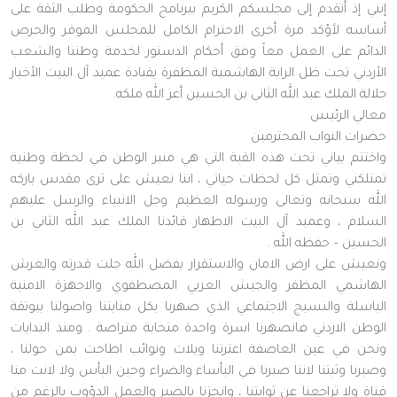
إنني إذ أتقدم إلى مجلسكم الكريم ببرنامج الحكومة وطلب الثقة على
أساسه لأؤكد مرة أخرى الاحترام الكامل للمجلس الموقر والحرص
الدائم على العمل معاً وفق أحكام الدستور لخدمة وطننا والشعب
الأردني تحت ظل الراية الهاشمية المظفرة بقيادة عميد آل البيت الأخيار
جلالة الملك عبد الله الثاني بن الحسين أعز الله ملكه.
معالي الرئيس
حضرات النواب المحترمين
واختتم بياني تحت هذه القبة التي هي منبر الوطن في لحظة وطنية
تمتلكني وتمثل كل لحظات حياتي ، اننا نعيش على ثرى مقدس باركه
الله سبحانه وتعالى ورسوله العظيم وجل الانبياء والرسل عليهم
السلام ، وعميد آل البيت الاطهار قائدنا الملك عبد الله الثاني بن
الحسين – حفظه الله .
ونعيش على ارض الامان والاستقرار بفضل الله جلت قدرته والعرش
الهاشمي المظفر والجيش العربي المصطفوي والاجهزة الامنية
الباسلة والنسيج الاجتماعي الذي صهرنا بكل منابتنا واصولنا ببوتقة
الوطن الاردني فانصهرنا اسرة واحدة متحابة متراصة . ومنذ البدايات
ونحن في عين العاصفة اعترتنا ويلات ونوائب اطاحت بمن حولنا ،
وصبرنا وثبتنا لاننا صبرنا في البأساء والضراء وحين البأس ولا لانت منا
قناة ولا تراجعنا عن ثوابتنا ، وانجزنا بالصبر والعمل الدؤوب بالرغم من