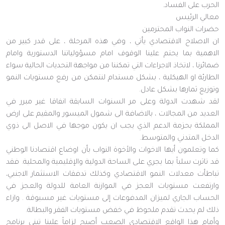
الحرب على الفساد.
معالي الرئيس
حضرات النواب المحترمين
ان الاصلاح الاقتصادي يأتي ، وفي هذه المرحلة ، على قدر كبير من
الاهمية بما يحتم علينا الوقوف امام مسؤولياتنا الدستورية وامام
ضمائرنا ، لاتخاذ الاجراءات التي تمكننا من مواجهة التحديات الحالية سواء
الطارئة او الهيكلية ، بشكل مستدام لنتمكن من رفع مستويات النمو
وتوزيع ثمارها بشكل عادل.
لقد شهدت الدولة وعلى مر السنوات السابقة انفاقا غير مبرر في
العديد من المجالات ، بالاضافة الى شمول الميسور والمقيم على ارض
المملكة بحزمة الدعم الذي يجب ان يكون موجها في الاصل الى ذوي
الدخل المتدني والمتوسط.
كما وتعلمون أيها الاخوات والأخوة النواب بأن اوضاع اقتصادنا الوطني
قد تاثرت سلباً بما يجري على الساحة الدولية والإقليمية والمحلية. فقد
تباطأت معدلات النمو الاقتصادي وكذلك تدفقات الاستثمار الاجنبي،
وارتفعت مستويات العجز في الموازنة العامة للدولة والعجز في
الحساب الجاري لميزان المدفوعات إلى مستويات غير مسبوقة . وازاء
ذلك لم يحدث تقدم ملحوظ في خفض مستويات الفقر والبطالة.
وأمام هذا الواقع الاقتصادي الصعب أصبح لزاماً علينا تبني برنامج