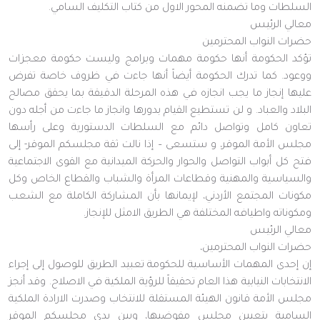
السلطات وما تضمنه المحور الاول من كتاب التكليف السامي.
معالي الرئيس
حضرات النواب المحترمين
تؤكد الحكومة أنها حكومة مهمات وبرامج وليست حكومة معجزات
ووعود. كما تدرك الحكومة أيضاً أنها جاءت في ظروف خاصة تفرض
عليها إنجاز ما يجب انجازه في هذه المرحلة الدقيقة بما يحقق مصالح
البلاد والعباد. و لن تستطيع القيام بدورها وانجاز ما جاءت من أجله دون
تعاون كامل وتواصل دائم مع السلطات الدستورية وعلى رأسها
مجلس الأمة الموقر، و ستسعى – إذا نالت ثقة مجلسكم الموقر- إلى
فتح كل أبواب التواصل والحوار والحركة الميدانية مع القوى الاجتماعية
والسياسية والمهنية وقطاعات المرأة والشباب والقطاع الخاص وكل
مكونات المجتمع الأردني، لإيمانها بأن المشاركة الكاملة مع الشعب
ومكوناته واطيافه المختلفة هي الطريق الامثل للإنجاز.
معالي الرئيس
حضرات النواب المحترمين،
إن إحدى المهمات الأساسية للحكومة تعبيد الطريق للوصول إلى إجراء
الانتخابات النيابية هذا العام تحقيقاً للرؤية الملكية في الاصلاح. وقد أنجز
مجلس الأمة قانون الهيئة المستقلة للانتخاب وصدرت الارادة الملكية
السامية بتعيين مجلس مفوضيها، وبين يدي مجلسكم الموقر