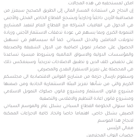
امكن لمستحقيه في هذه المجالات.
إن النجاح في استعادة المسار المالي إلى الطريق الصحيح سيعزز من
مصداقية الأردن داخلياً وخارجياً ويشجع القطاع الخاص المحلي والأجنبي
في الدخول في اتفاقيات الشراكة مع القطاع العام لتنفيذ المشاريع
التنموية الكبرى وبما يسهم في عودة تدفقات الاستثمار الأجنبي وزيادة
تحويلات العاملين والدخل السياحي. كما أنه سيساهم في تسهيل
الحصول على مصادر تمويل اضافية من الدول الشقيقة والصديقة
والمؤسسات الدولية والاسواق العالمية وبشروط ميسرة تساعدنا
على تخفيض كلف الدين و تطبيق الاصلاحات تدريجياً. وسينعكس ذلك
في المحصلة على تعزيز الاستقرار النقدي والمصرفي.
وسنقوم بارسال حزمة من مشاريع القوانين الاقتصادية الى مجلسكم
الكريم والتي من شأنها تعزيز البيئة الاستثمارية الجاذبة ومن ضمنها
مشروع قانون الاستثمار ومشروع قانون صكوك التمويل الاسلامي
ومشروع قانون اعادة التنظيم والافلاس والتصفية.
كما ستولي الحكومة القطاع السياحي بشكل عام والموسم السياحي
الصيفي بشكل خاص، اهتماما خاصا واتخاذ كافة الاجراءات الممكنة
لانجاح هذا الموسم.
معالي الرئيس
حضرات النواب المحترمين