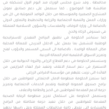
محافظة ـ وقد شرع مجلس الوزراء منذ اليوم الاول لتشكيله في
مناقشة هذا الموضوع ـ كما سنعمل على دعم صناديق تمويل
المشاريع الصغيرة والمتوسطة من خلال النوافذ التمويلية في كل من
وزارات العمل والتنمية الاجتماعية والزراعة والتخطيط والتعاون الدولي
بالاضافة الى وزارة الاوقاف والمقدسات والشؤون الاسلامية المتمثلة
في صندوقي الزكاة والحج.
كما ستباشر الحكومة في تطبيق البرنامج التنفيذي للاستراتيجية
الوطنية للتشغيل بما يعمل على الاحلال التدريجي للعمالة المحلية
مكان العمالة الوافدة ، بالاضافة الى السعي المستمر والدؤوب لفتح
وتعزيز الاسواق الاقليمية امام العمالة الاردنية.
وستستمر الحكومة في دعم القطاع الزراعي والثروة الحيوانية من خلال
الاستمرار في دعم اسعار الاعلاف وتنفيذ قرار اعفاء المزارعين من
الفائدة التي ترتبت عليهم من مؤسسة الاقراض الزراعي.
كما ستعزز الحكومة منظومة الامان الاجتماعي للمواطنين من خلال
برامج صندوق المعونة الوطنية وتقديم الخدمات الاجتماعية وتعزيز
حزمة الدعم المقدمة للمواطنين في الخبز والطاقة والاعلاف.
وستعمل الحكومة على استكمال تعزيز منظومة الرعاية الصحية
المقدمة للمواطنين من خلال تنفيذ حزمة متكاملة من البرامج
والمشاريع التي تغطي كافة محافظات المملكة وعلى راسها تجهيز