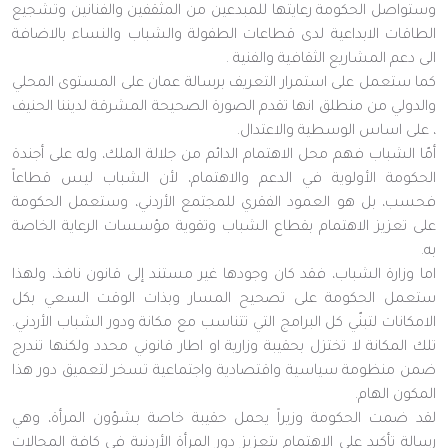
وستواصل الحكومة رعايتها للمبدعين من المثقفين والفنانين وتشجيع
الطاقات الابداعية لدى قطاعات الطفولة والشباب والنساء بالاضافة
الى دعم المشاريع الثقافية والفنية .
كما ستعمل على استمرار التعريف برسالة عمان على المستوى المحلي
والدولي من منطلق انها تقدم الصورة الصحيحة المشرقة لديننا الحنيف
، على اساس الوسطية والاعتدال.
أمّا الشباب فهم محل الاهتمام الدائم من جلالة الملك، وله على أجندة
الحكومة الأولوية في الدعم والاهتمام، لأن الشباب ليس قطاعاً
فحسب، بل هو العمود الفقري للمجتمع الأردني، وستعمل الحكومة
على تعزيز الاهتمام بقطاع الشباب وتقوية مؤسسات الرعاية الخاصة
به.
اما وزارة الشباب، فقد كان وجودها غير مستند إلى قانون نافذ، ولهذا
ستعمل الحكومة على تصحيح المسار وبذات الوقت السعي بكل
الامكانات لتبنّي كل البرامج التي تتناسب مع مكانة ودور الشباب الأردني.
تلك المكانة لا تختزل بحقيبة وزارية او اطار قانوني محدد ولكنها تندرج
ضمن منظومة سياسية واقتصادية واجتماعية تسخر لتعميق دور هذا
المكون الهام.
لقد ضمت الحكومة وزيراً يحمل حقيبة خاصة بشؤون المرأة، وهي
رسالة تأكيد على الاهتمام بتعزيز دور المرأة الأردنية في كافة المجالات