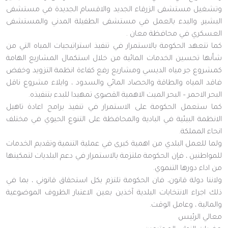
وتشغيل مستشفى الزرقاء الجديد والاقسام الجديدة في مستشفى
البشير، والبدء بالعمل في مستشفى الطفيلة المدني والمستشفى
العسكري في محافظة معان .
كما تتعهد الحكومة بالاستمرار في تنفيذ استراتيجيات المياه التي من
شأنها تحسين الخدمات المائية من خلال استكمال المشاريع الهامة
كمشروع جر مياه الديسي ومشاريع رفع كفاءة انظمة التزويد وخفض
فاقد المياه والطاقة والحصاد المائي والسدود ، وايلاء مشروع ناقل
البحر الاحمر – البحر الميت الاهمية القصوى تمهيدا للبدء بتنفيذه.
كما ستعمل الحكومة على الاستمرار في تنفيذ برامج اعادة تاهيل
الانظمة البيئية في البادية والمحافظة على التنوع الحيوي في مختلف
انحاء المملكة.
ولما للعمل البلدي من اهمية كبرى في عملية التنمية وتقديم الخدمات
للمواطنين ، فإن الحكومة ملتزمة بالاستمرار في دعم البلديات لتمكينها
من اداء دورها التنموي.
ولاننا دولة قانون، فان الحكومة تلتزم بكل استحقاق قانوني ، بما في
ذلك اجراء الانتخابات البلدية آخذين بعين الاعتبار الظروف الموضوعية
والمالية ، وعامل الوقت.
معالي الرئيس