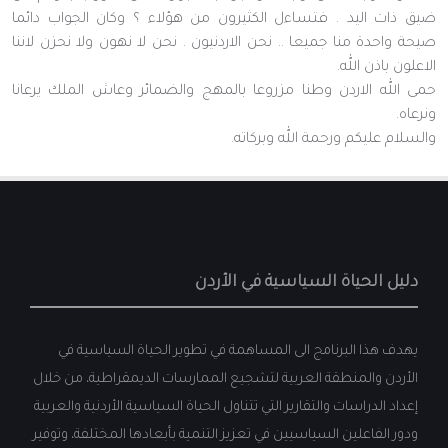
ضيق ذات اليد . فتساءل الكثيرون من هؤلاء ؟ وكان الجواب دائما
صيحة واحدة منا جميعا .. نحن الاردنيون . نحن لا نهون ولا نحزن لاننا
الاعلون باذن الله.
حمى الله الاردن وطنا مزروعا بالمهج والضمائر وعاش الملك يرعانا
ونرعاه.
والسلام عليكم ورحمة الله وبركاته.
دليل الحياة السياسية في الأردن
يهدف هذا البرنامج الى المساهمة في تطوير الحياة السياسية في
الأردن والمنطقة العربية لتشجيع الممارسات الديمقراطية، من خلال
إعداد الدراسات والتقارير التي تتناول الحياة السياسية الأردنية والعربية
ودور الفاعلين السياسيين في تعزيز التنمية بأبعادها المختلفة، وتوفير